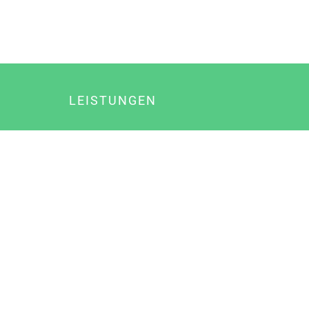
LEISTUNGEN
Online Marketing
Content Marketing
Content Marketing Abos
Content Marketing für Ärzte
Suchmaschinenoptimierung
Social Media Marketing