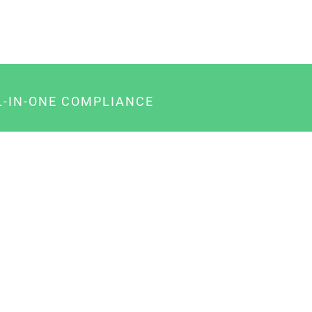
L-IN-ONE COMPLIANCE
gency-Paket für Agenturen
usiness-Paket für Unternehmer