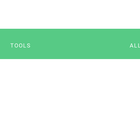
TOOLS
AL
Datenschutz Generator
A
Impressum Generator
B
Datenschutz Manager
Consent Manager
Content Marketing Manager
NewsAI WordPress Plugin