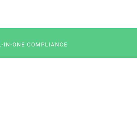
L-IN-ONE COMPLIANCE
gency-Paket für Agenturen
usiness-Paket für Unternehmer