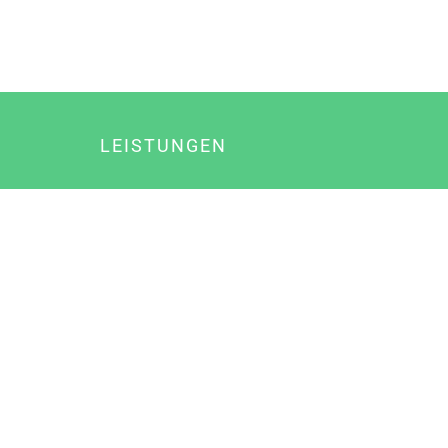
LEISTUNGEN
Online Marketing
Content Marketing
Content Marketing Abos
Content Marketing für Ärzte
Suchmaschinenoptimierung
Social Media Marketing