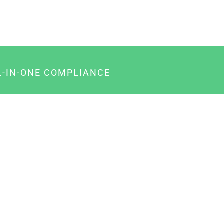
L-IN-ONE COMPLIANCE
gency-Paket für Agenturen
usiness-Paket für Unternehmer