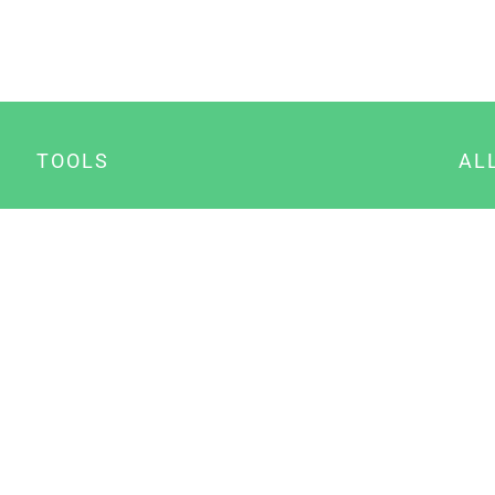
TOOLS
AL
Datenschutz Generator
A
Impressum Generator
B
Datenschutz Manager
Consent Manager
Content Marketing Manager
NewsAI WordPress Plugin