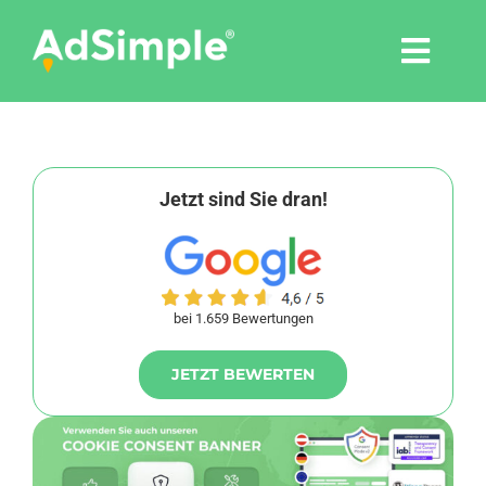
Skip
to
Togg
content
Navi
Leistungen
Tools
Jetzt sind Sie dran!
Pressemitteilungen
bei 1.659 Bewertungen
Shop
JETZT BEWERTEN
Agentur
Blog