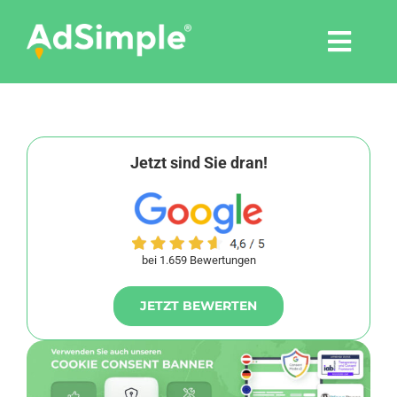
Skip
to
Togg
content
Navi
Leistungen
Tools
Jetzt sind Sie dran!
Pressemitteilungen
bei 1.659 Bewertungen
Shop
JETZT BEWERTEN
Agentur
Blog