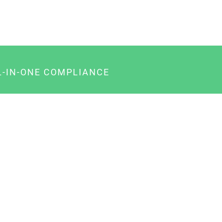
L-IN-ONE COMPLIANCE
gency-Paket für Agenturen
usiness-Paket für Unternehmer