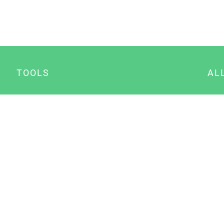
TOOLS
AL
Datenschutz Generator
A
Impressum Generator
B
Datenschutz Manager
Consent Manager
Content Marketing Manager
NewsAI WordPress Plugin