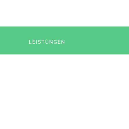
LEISTUNGEN
Online Marketing
Content Marketing
Content Marketing Abos
Content Marketing für Ärzte
Suchmaschinenoptimierung
Social Media Marketing