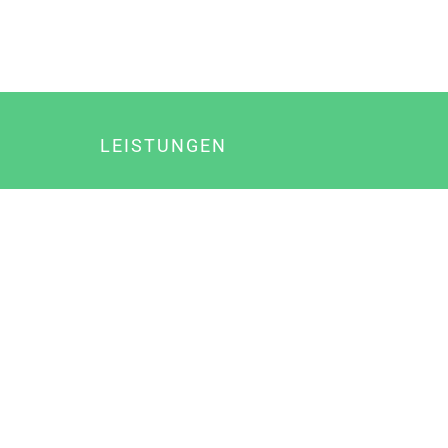
LEISTUNGEN
Online Marketing
Content Marketing
Content Marketing Abos
Content Marketing für Ärzte
Suchmaschinenoptimierung
Social Media Marketing