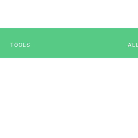
TOOLS
AL
Datenschutz Generator
A
Impressum Generator
B
Datenschutz Manager
Consent Manager
Content Marketing Manager
NewsAI WordPress Plugin