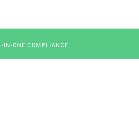
L-IN-ONE COMPLIANCE
gency-Paket für Agenturen
usiness-Paket für Unternehmer