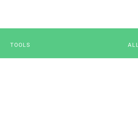
TOOLS
AL
Datenschutz Generator
A
Impressum Generator
B
Datenschutz Manager
Consent Manager
Content Marketing Manager
NewsAI WordPress Plugin