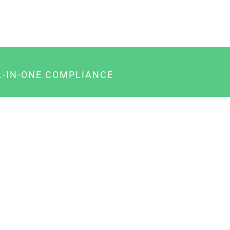
L-IN-ONE COMPLIANCE
gency-Paket für Agenturen
usiness-Paket für Unternehmer