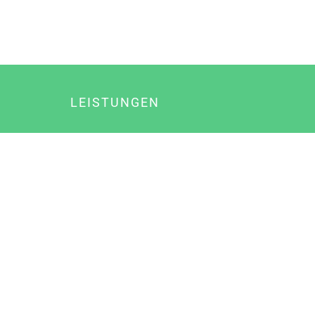
LEISTUNGEN
Online Marketing
Content Marketing
Content Marketing Abos
Content Marketing für Ärzte
Suchmaschinenoptimierung
Social Media Marketing