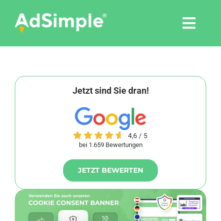
Skip
to
Togg
content
Navi
Leistungen
Tools
Jetzt sind Sie dran!
Pressemitteilungen
bei 1.659 Bewertungen
Shop
JETZT BEWERTEN
Agentur
Blog