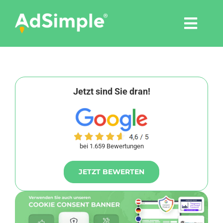
Skip
to
Togg
content
Navi
Leistungen
Tools
Jetzt sind Sie dran!
Pressemitteilungen
bei 1.659 Bewertungen
Shop
JETZT BEWERTEN
Agentur
Blog