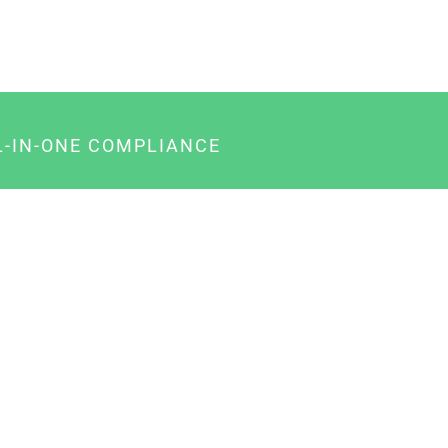
L-IN-ONE COMPLIANCE
gency-Paket für Agenturen
usiness-Paket für Unternehmer