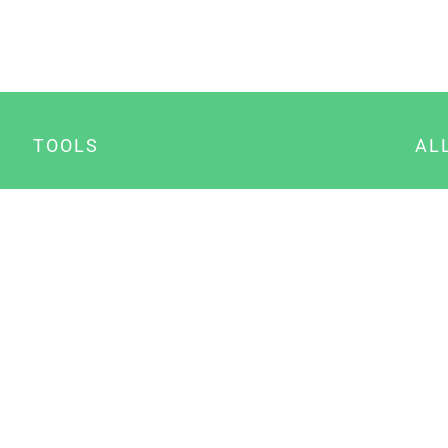
TOOLS
AL
Datenschutz Generator
A
Impressum Generator
B
Datenschutz Manager
Consent Manager
Content Marketing Manager
NewsAI WordPress Plugin