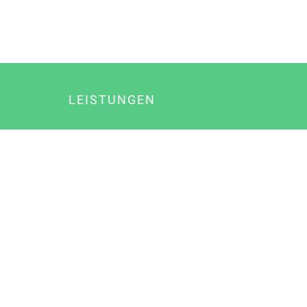
LEISTUNGEN
Online Marketing
Content Marketing
Content Marketing Abos
Content Marketing für Ärzte
Suchmaschinenoptimierung
Social Media Marketing