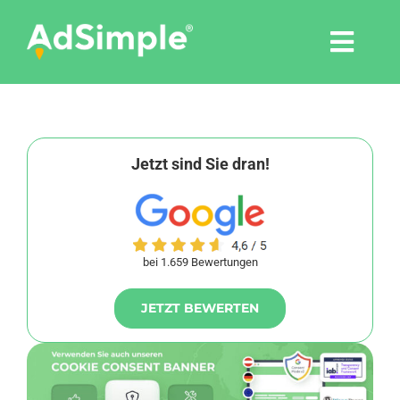
Skip
to
Togg
content
Navi
Leistungen
Tools
Jetzt sind Sie dran!
Pressemitteilungen
bei 1.659 Bewertungen
Shop
JETZT BEWERTEN
Agentur
Blog