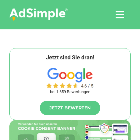
Skip
to
Togg
content
Navi
Leistungen
Tools
Jetzt sind Sie dran!
Pressemitteilungen
bei 1.659 Bewertungen
Shop
JETZT BEWERTEN
Agentur
Blog