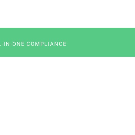
L-IN-ONE COMPLIANCE
gency-Paket für Agenturen
usiness-Paket für Unternehmer