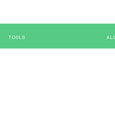
TOOLS
AL
Datenschutz Generator
A
Impressum Generator
B
Datenschutz Manager
Consent Manager
Content Marketing Manager
NewsAI WordPress Plugin