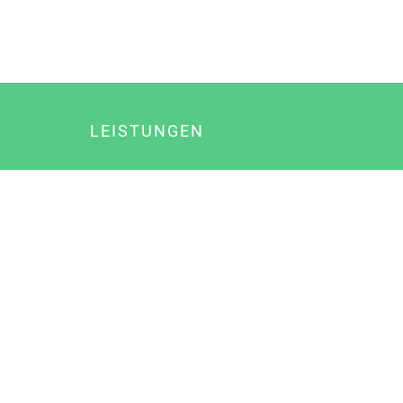
LEISTUNGEN
Online Marketing
Content Marketing
Content Marketing Abos
Content Marketing für Ärzte
Suchmaschinenoptimierung
Social Media Marketing