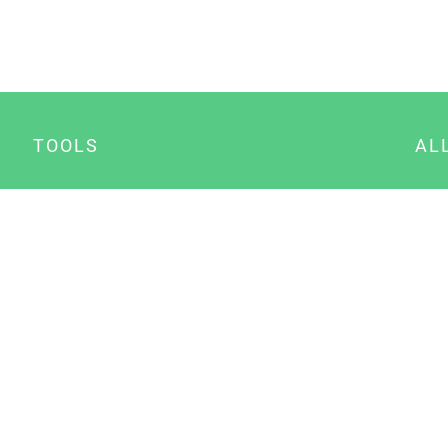
TOOLS
AL
Datenschutz Generator
A
Impressum Generator
B
Datenschutz Manager
Consent Manager
Content Marketing Manager
NewsAI WordPress Plugin