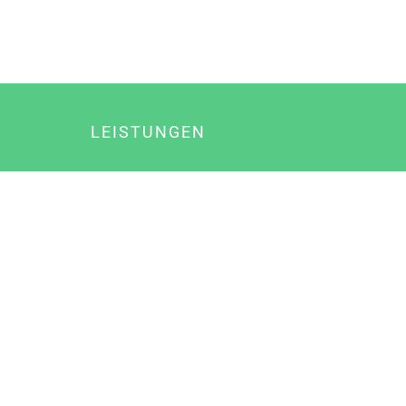
LEISTUNGEN
Online Marketing
Content Marketing
Content Marketing Abos
Content Marketing für Ärzte
Suchmaschinenoptimierung
Social Media Marketing