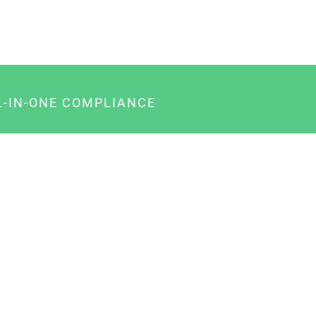
L-IN-ONE COMPLIANCE
gency-Paket für Agenturen
usiness-Paket für Unternehmer