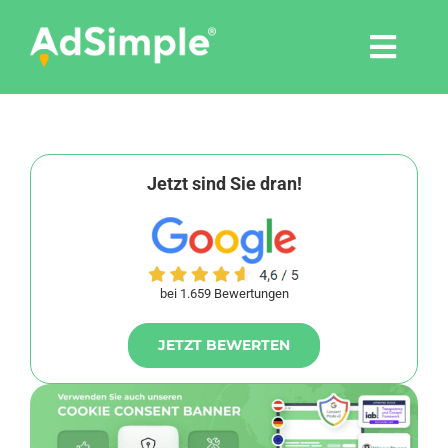
Skip
to
Togg
content
Navi
Leistungen
Tools
Jetzt sind Sie dran!
Pressemitteilungen
bei 1.659 Bewertungen
Shop
JETZT BEWERTEN
Agentur
Blog