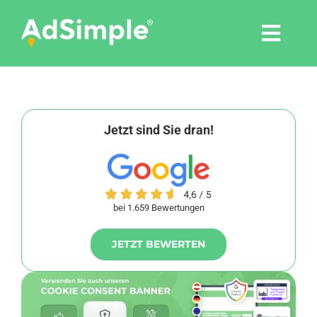
Skip
to
Togg
content
Navi
Leistungen
Tools
Jetzt sind Sie dran!
Pressemitteilungen
bei 1.659 Bewertungen
Shop
JETZT BEWERTEN
Agentur
Blog