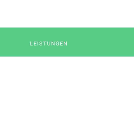
LEISTUNGEN
Online Marketing
Content Marketing
Content Marketing Abos
Content Marketing für Ärzte
Suchmaschinenoptimierung
Social Media Marketing