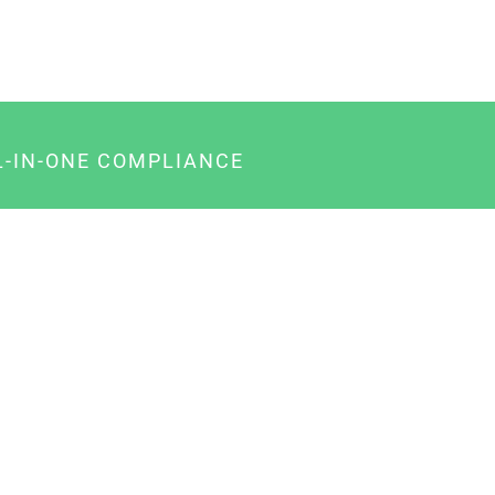
L-IN-ONE COMPLIANCE
gency-Paket für Agenturen
usiness-Paket für Unternehmer