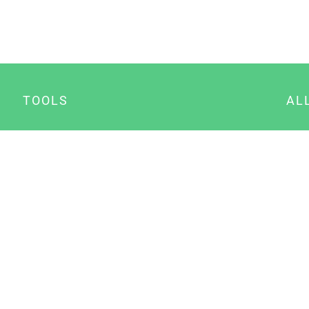
TOOLS
AL
Datenschutz Generator
A
Impressum Generator
B
Datenschutz Manager
Consent Manager
Content Marketing Manager
NewsAI WordPress Plugin