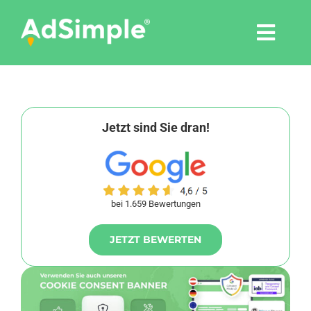
Skip
to
Togg
content
Navi
Leistungen
Tools
Jetzt sind Sie dran!
Pressemitteilungen
bei 1.659 Bewertungen
Shop
JETZT BEWERTEN
Agentur
Blog