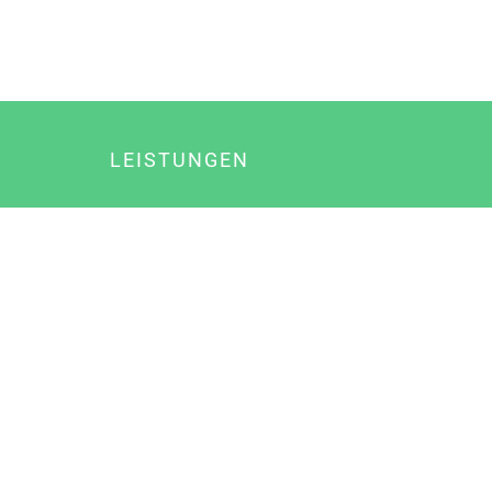
LEISTUNGEN
Online Marketing
Content Marketing
Content Marketing Abos
Content Marketing für Ärzte
Suchmaschinenoptimierung
Social Media Marketing