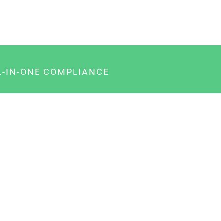
L-IN-ONE COMPLIANCE
gency-Paket für Agenturen
usiness-Paket für Unternehmer