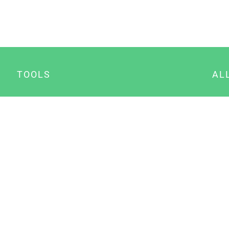
TOOLS
AL
Datenschutz Generator
A
Impressum Generator
B
Datenschutz Manager
Consent Manager
Content Marketing Manager
NewsAI WordPress Plugin