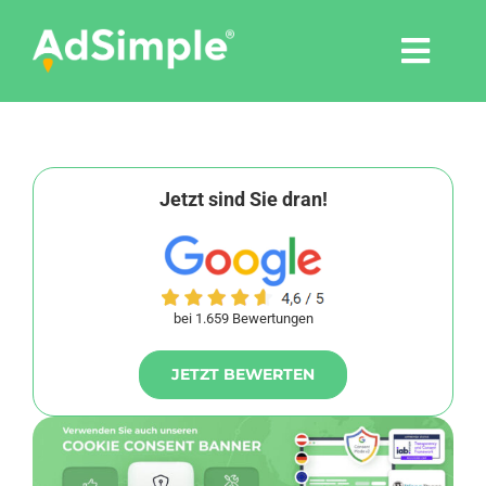
Skip
to
Togg
content
Navi
Leistungen
Tools
Jetzt sind Sie dran!
Pressemitteilungen
bei 1.659 Bewertungen
Shop
JETZT BEWERTEN
Agentur
Blog