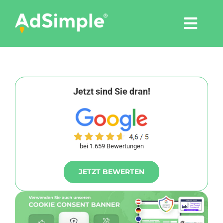
Skip
to
Togg
content
Navi
Leistungen
Tools
Jetzt sind Sie dran!
Pressemitteilungen
bei 1.659 Bewertungen
Shop
JETZT BEWERTEN
Agentur
Blog