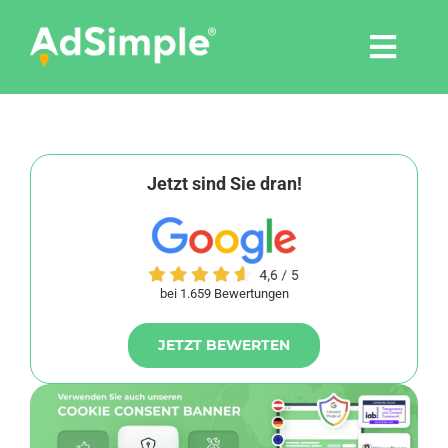
Skip
to
Togg
content
Navi
Leistungen
Tools
Jetzt sind Sie dran!
Pressemitteilungen
bei 1.659 Bewertungen
Shop
JETZT BEWERTEN
Agentur
Blog