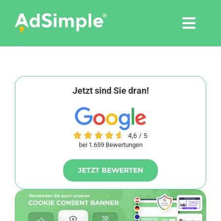
Skip
to
Togg
content
Navi
Leistungen
Tools
Jetzt sind Sie dran!
Pressemitteilungen
bei 1.659 Bewertungen
Shop
JETZT BEWERTEN
Agentur
Blog