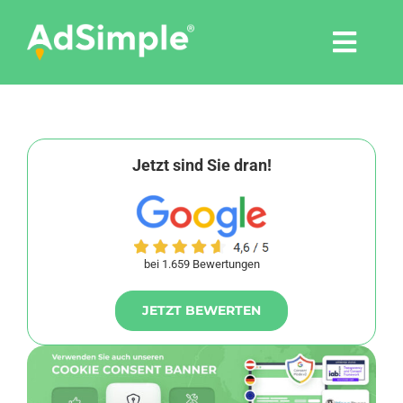
Skip
to
Togg
content
Navi
Leistungen
Tools
Jetzt sind Sie dran!
Pressemitteilungen
bei 1.659 Bewertungen
Shop
JETZT BEWERTEN
Agentur
Blog