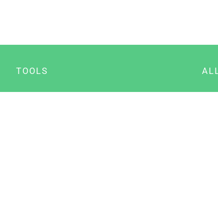
TOOLS
AL
Datenschutz Generator
A
Impressum Generator
B
Datenschutz Manager
Consent Manager
Content Marketing Manager
NewsAI WordPress Plugin