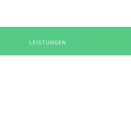
LEISTUNGEN
Online Marketing
Content Marketing
Content Marketing Abos
Content Marketing für Ärzte
Suchmaschinenoptimierung
Social Media Marketing