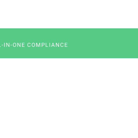
L-IN-ONE COMPLIANCE
gency-Paket für Agenturen
usiness-Paket für Unternehmer