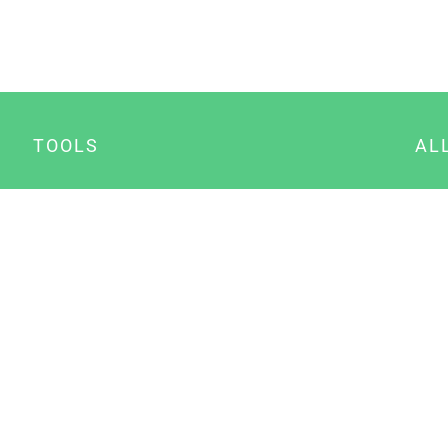
TOOLS
AL
Datenschutz Generator
A
Impressum Generator
B
Datenschutz Manager
Consent Manager
Content Marketing Manager
NewsAI WordPress Plugin