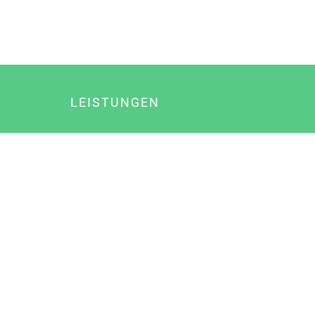
LEISTUNGEN
Online Marketing
Content Marketing
Content Marketing Abos
Content Marketing für Ärzte
Suchmaschinenoptimierung
Social Media Marketing