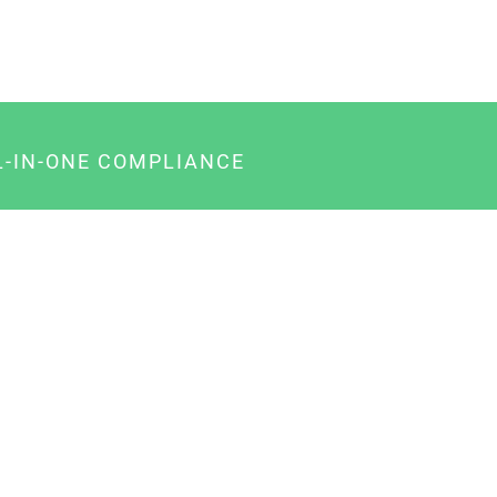
L-IN-ONE COMPLIANCE
gency-Paket für Agenturen
usiness-Paket für Unternehmer