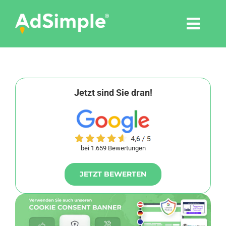
Skip
to
Togg
content
Navi
Leistungen
Tools
Jetzt sind Sie dran!
Pressemitteilungen
bei 1.659 Bewertungen
Shop
JETZT BEWERTEN
Agentur
Blog