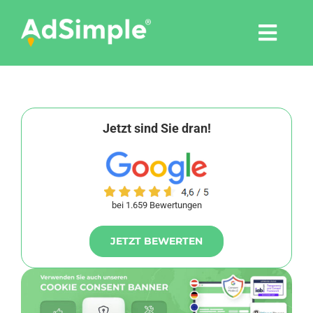
Skip
to
Togg
content
Navi
Leistungen
Tools
Jetzt sind Sie dran!
Pressemitteilungen
bei 1.659 Bewertungen
Shop
JETZT BEWERTEN
Agentur
Blog