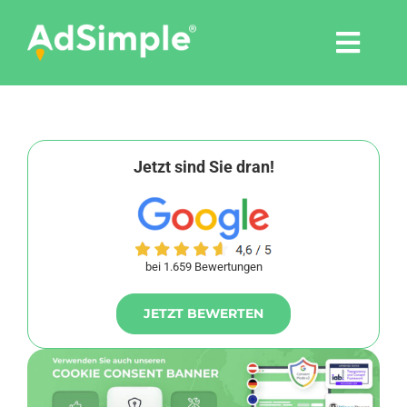
Skip
to
Togg
content
Navi
Leistungen
Tools
Jetzt sind Sie dran!
Pressemitteilungen
bei 1.659 Bewertungen
Shop
JETZT BEWERTEN
Agentur
Blog