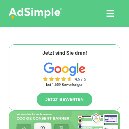
Skip
to
Togg
content
Navi
Leistungen
Tools
Jetzt sind Sie dran!
Pressemitteilungen
bei 1.659 Bewertungen
Shop
JETZT BEWERTEN
Agentur
Blog