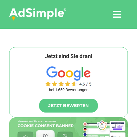
Skip
to
Togg
content
Navi
Leistungen
Tools
Jetzt sind Sie dran!
Pressemitteilungen
bei 1.659 Bewertungen
Shop
JETZT BEWERTEN
Agentur
Blog