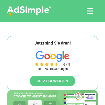
Skip
to
Togg
content
Navi
Leistungen
Tools
Jetzt sind Sie dran!
Pressemitteilungen
bei 1.659 Bewertungen
Shop
JETZT BEWERTEN
Agentur
Blog