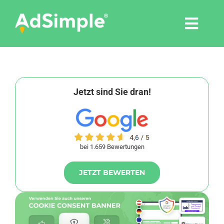
Skip
to
Togg
content
Navi
Leistungen
Tools
Jetzt sind Sie dran!
Pressemitteilungen
bei 1.659 Bewertungen
Shop
JETZT BEWERTEN
Agentur
Blog