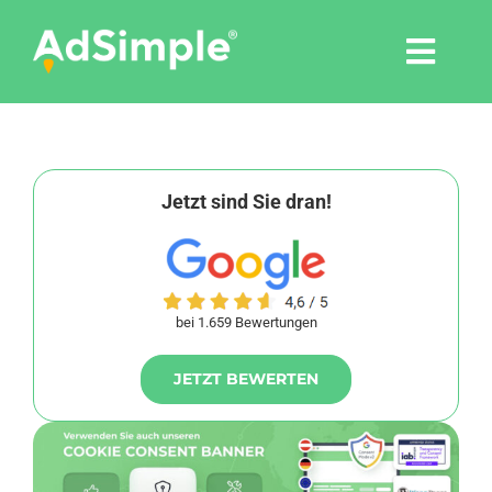
Skip
to
Togg
content
Navi
Leistungen
Tools
Jetzt sind Sie dran!
Pressemitteilungen
bei 1.659 Bewertungen
Shop
JETZT BEWERTEN
Agentur
Blog