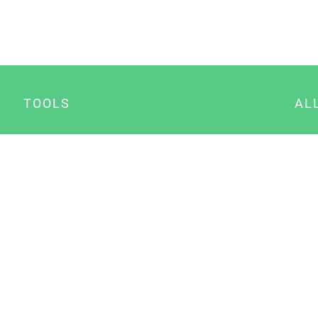
TOOLS
AL
Datenschutz Generator
A
Impressum Generator
B
Datenschutz Manager
Consent Manager
Content Marketing Manager
NewsAI WordPress Plugin