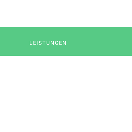
LEISTUNGEN
Online Marketing
Content Marketing
Content Marketing Abos
Content Marketing für Ärzte
Suchmaschinenoptimierung
Social Media Marketing