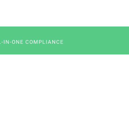
L-IN-ONE COMPLIANCE
gency-Paket für Agenturen
usiness-Paket für Unternehmer