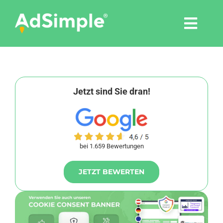
Skip
to
Togg
content
Navi
Leistungen
Tools
Jetzt sind Sie dran!
Pressemitteilungen
bei 1.659 Bewertungen
Shop
JETZT BEWERTEN
Agentur
Blog