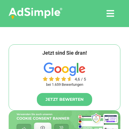
Skip
to
Togg
content
Navi
Leistungen
Tools
Jetzt sind Sie dran!
Pressemitteilungen
bei 1.659 Bewertungen
Shop
JETZT BEWERTEN
Agentur
Blog