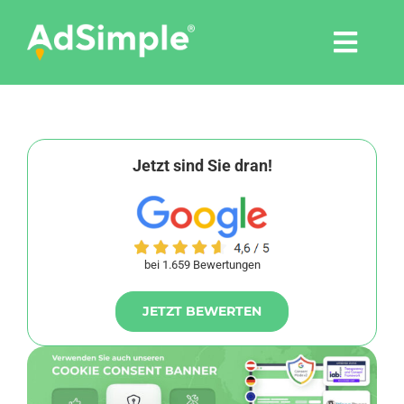
Skip
to
Togg
content
Navi
Leistungen
Tools
Jetzt sind Sie dran!
Pressemitteilungen
bei 1.659 Bewertungen
Shop
JETZT BEWERTEN
Agentur
Blog