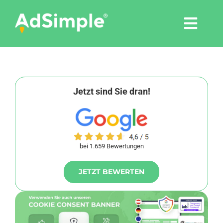
Skip
to
Togg
content
Navi
Leistungen
Tools
Jetzt sind Sie dran!
Pressemitteilungen
bei 1.659 Bewertungen
Shop
JETZT BEWERTEN
Agentur
Blog