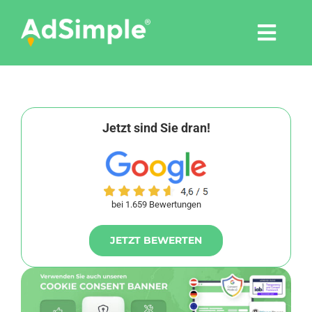
Skip
to
Togg
content
Navi
Leistungen
Tools
Jetzt sind Sie dran!
Pressemitteilungen
bei 1.659 Bewertungen
Shop
JETZT BEWERTEN
Agentur
Blog