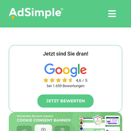
Skip
to
Togg
content
Navi
Leistungen
Tools
Jetzt sind Sie dran!
Pressemitteilungen
bei 1.659 Bewertungen
Shop
JETZT BEWERTEN
Agentur
Blog