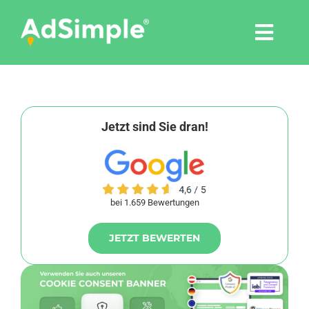
Skip
to
Togg
content
Navi
Leistungen
Tools
Jetzt sind Sie dran!
Pressemitteilungen
bei 1.659 Bewertungen
Shop
JETZT BEWERTEN
Agentur
Blog