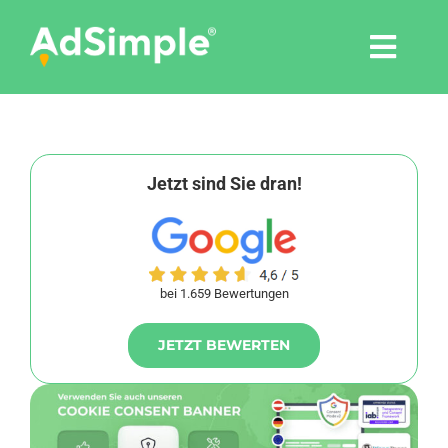
Skip
to
Togg
content
Navi
Leistungen
Tools
Jetzt sind Sie dran!
Pressemitteilungen
bei 1.659 Bewertungen
Shop
JETZT BEWERTEN
Agentur
Blog