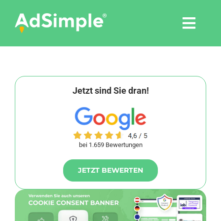
Skip
to
Togg
content
Navi
Leistungen
Tools
Jetzt sind Sie dran!
Pressemitteilungen
bei 1.659 Bewertungen
Shop
JETZT BEWERTEN
Agentur
Blog