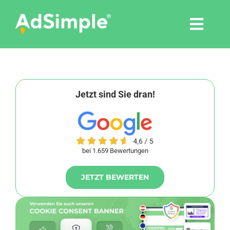
Skip
to
Togg
content
Navi
Leistungen
Tools
Jetzt sind Sie dran!
Pressemitteilungen
bei 1.659 Bewertungen
Shop
JETZT BEWERTEN
Agentur
Blog