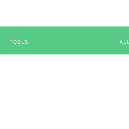
TOOLS
AL
Datenschutz Generator
A
Impressum Generator
B
Datenschutz Manager
Consent Manager
Content Marketing Manager
NewsAI WordPress Plugin