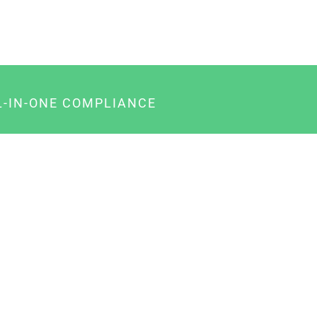
L-IN-ONE COMPLIANCE
gency-Paket für Agenturen
usiness-Paket für Unternehmer