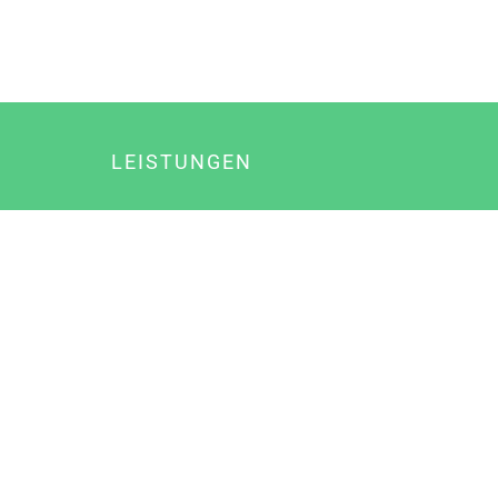
LEISTUNGEN
Online Marketing
Content Marketing
Content Marketing Abos
Content Marketing für Ärzte
Suchmaschinenoptimierung
Social Media Marketing