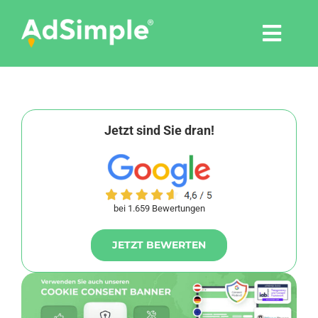
Skip
to
Togg
content
Navi
Leistungen
Tools
Jetzt sind Sie dran!
Pressemitteilungen
bei 1.659 Bewertungen
Shop
JETZT BEWERTEN
Agentur
Blog