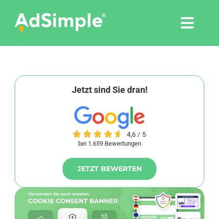
Skip
to
Togg
content
Navi
Leistungen
Tools
Jetzt sind Sie dran!
Pressemitteilungen
bei 1.659 Bewertungen
Shop
JETZT BEWERTEN
Agentur
Blog