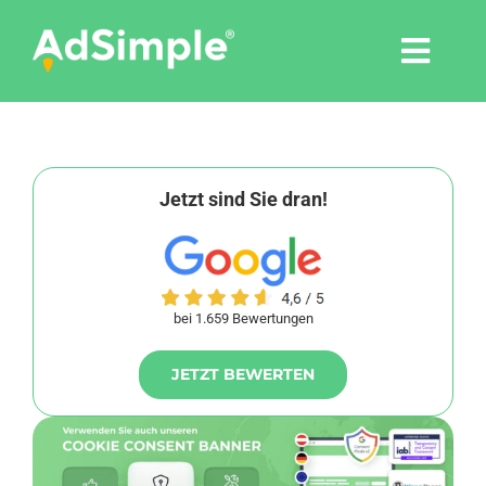
Skip
to
Togg
content
Navi
Leistungen
Tools
Jetzt sind Sie dran!
Pressemitteilungen
bei 1.659 Bewertungen
Shop
JETZT BEWERTEN
Agentur
Blog